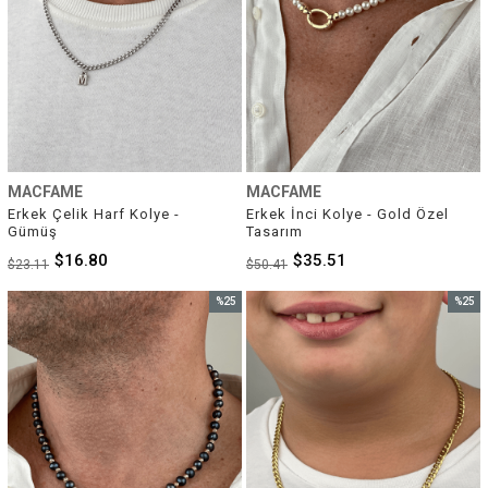
MACFAME
MACFAME
Erkek Çelik Harf Kolye - 
Erkek İnci Kolye - Gold Özel 
Gümüş
Tasarım
$16.80
$35.51
$23.11
$50.41
%25
%25
İndirim
İndirim
%25İndirim
%25İnd