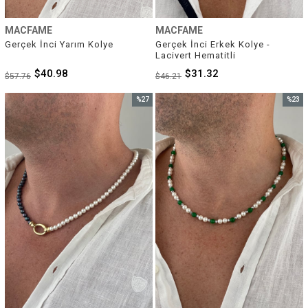
MACFAME
MACFAME
Gerçek İnci Yarım Kolye
Gerçek İnci Erkek Kolye - 
Lacivert Hematitli
$40.98
$31.32
$57.76
$46.21
%27
%23
İndirim
İndirim
%27İndirim
%23İnd