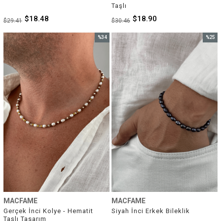
Taşlı
$18.48
$18.90
$29.41
$30.46
%34
%25
İndirim
İndirim
%34İndirim
%25İnd
MACFAME
MACFAME
Gerçek İnci Kolye - Hematit 
Siyah İnci Erkek Bileklik
Taşlı Tasarım