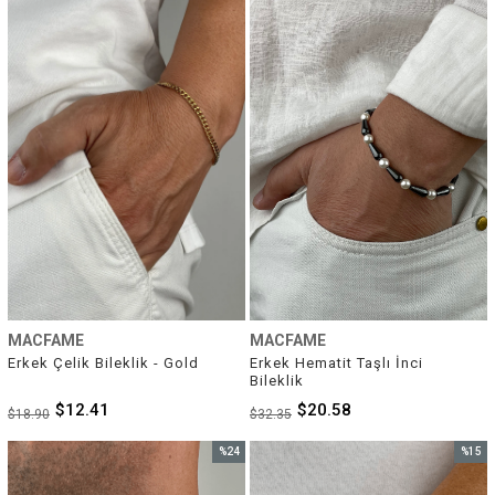
%34İndirim
%36İnd
MACFAME
MACFAME
Erkek Çelik Bileklik - Gold
Erkek Hematit Taşlı İnci 
Bileklik
$12.41
$20.58
$18.90
$32.35
%24
%15
İndirim
İndirim