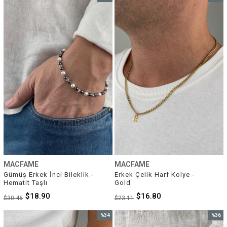
İndirim
İndirim
%38İndirim
%27İnd
MACFAME
MACFAME
Gümüş Erkek İnci Bileklik - 
Erkek Çelik Harf Kolye - 
Hematit Taşlı
Gold
$18.90
$16.80
$30.46
$23.11
%34
%36
İndirim
İndirim