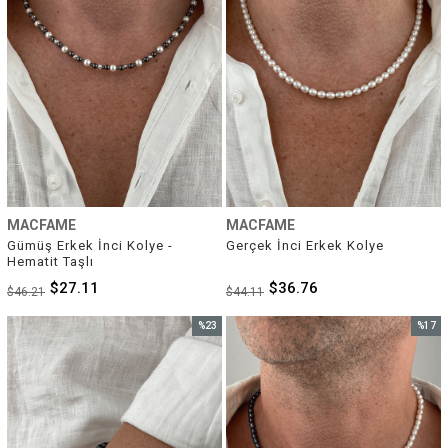
MACFAME
MACFAME
Gümüş Erkek İnci Kolye - 
Gerçek İnci Erkek Kolye
Hematit Taşlı
$27.11
$36.76
$46.21
$44.11
%23
%17
İndirim
İndirim
%23İndirim
%17İnd