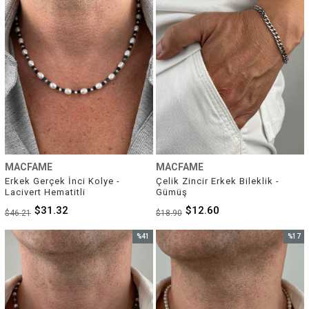
MACFAME
MACFAME
Erkek Gerçek İnci Kolye - 
Çelik Zincir Erkek Bileklik - 
Lacivert Hematitli
Gümüş
$31.32
$12.60
$46.21
$18.90
%41
%17
İndirim
İndirim
%41İndirim
%17İnd