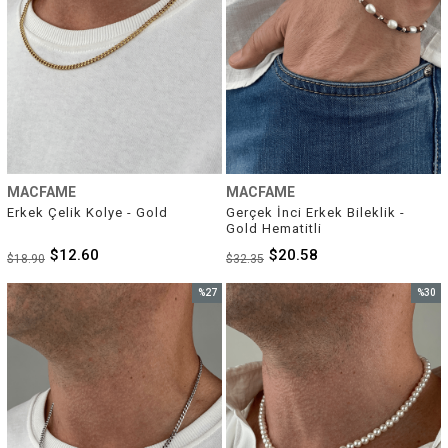
MACFAME
MACFAME
Erkek Çelik Kolye - Gold
Gerçek İnci Erkek Bileklik - 
Gold Hematitli
$12.60
$20.58
$18.90
$32.35
%27
%30
İndirim
İndirim
%27İndirim
%30İnd