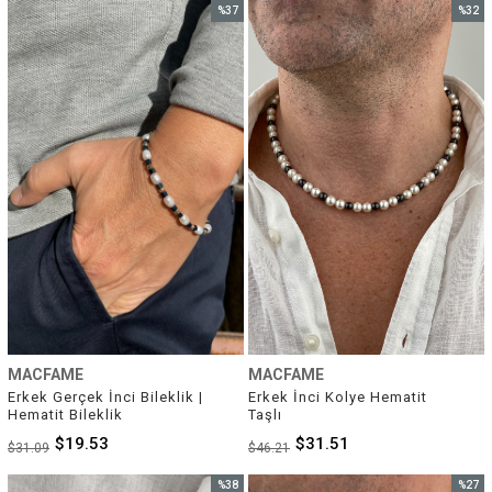
%37
%32
İndirim
İndirim
%37İndirim
%32İnd
MACFAME
MACFAME
Erkek Gerçek İnci Bileklik | 
Erkek İnci Kolye Hematit 
Hematit Bileklik
Taşlı
$19.53
$31.51
$31.09
$46.21
%38
%27