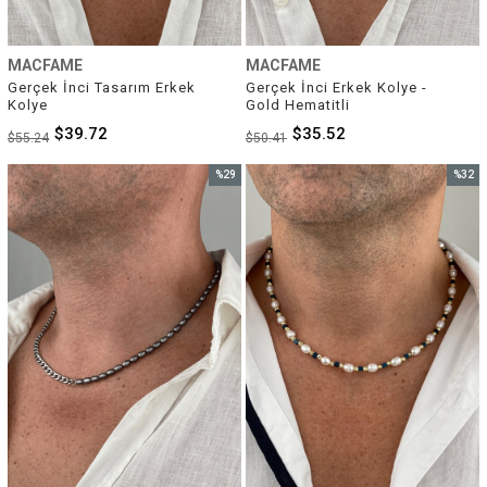
MACFAME
MACFAME
Gerçek İnci Tasarım Erkek 
Gerçek İnci Erkek Kolye - 
Kolye
Gold Hematitli
$39.72
$35.52
$55.24
$50.41
%29
%32
İndirim
İndirim
%29İndirim
%32İnd