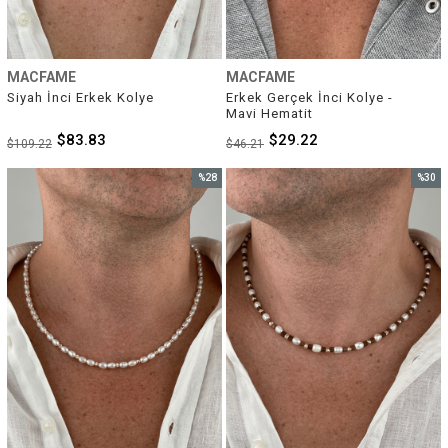
MACFAME
MACFAME
Siyah İnci Erkek Kolye
Erkek Gerçek İnci Kolye - 
Mavi Hematit
$83.83
$29.22
$109.22
$46.21
%28
%30
İndirim
İndirim
%28İndirim
%30İnd