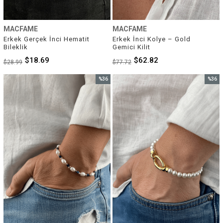
MACFAME
MACFAME
Erkek Gerçek İnci Hematit 
Erkek İnci Kolye – Gold 
Bileklik
Gemici Kilit
$18.69
$62.82
$28.99
$77.72
%36
%36
İndirim
İndirim
%36İndirim
%36İnd