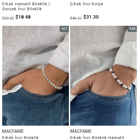
Erkek Hematit Bileklik | 
Erkek İnci Kolye
Gerçek İnci Bileklik
$18.48
$31.30
$30.25
$46.21
%37
%38
İndirim
İndirim
%37İndirim
%38İnd
MACFAME
MACFAME
Erkek İnci Bileklik
Erkek İnci Bileklik Hematit 