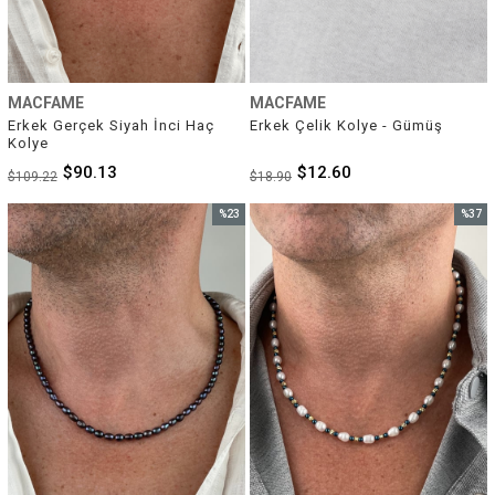
MACFAME
MACFAME
Erkek Gerçek Siyah İnci Haç 
Erkek Çelik Kolye - Gümüş
Kolye
$90.13
$12.60
$109.22
$18.90
%23
%37
İndirim
İndirim
%23İndirim
%37İnd