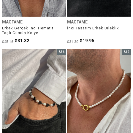
MACFAME
MACFAME
Erkek Gerçek İnci Hematit 
İnci Tasarım Erkek Bileklik
Taşlı Gümüş Kolye
$31.32
$19.95
$45.16
$31.30
%36
%19
İndirim
İndirim
%36İndirim
%19İnd