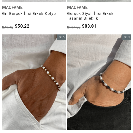
MACFAME
MACFAME
Gri Gerçek İnci Erkek Kolye
Gerçek Siyah İnci Erkek 
Tasarım Bileklik
$50.22
$83.81
$71.42
$117.63
%36
%38
İndirim
İndirim
%36İndirim
%38İnd