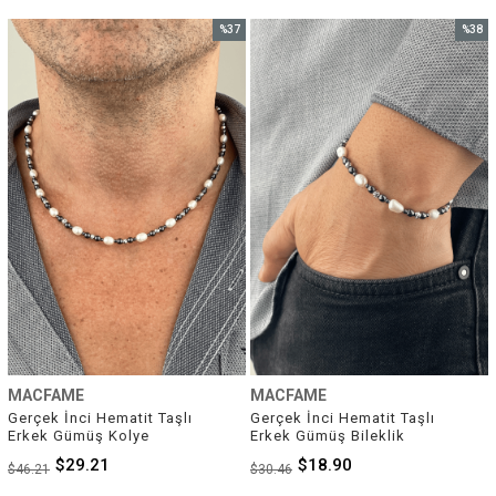
%37
%38
İndirim
İndirim
%37İndirim
%38İnd
MACFAME
MACFAME
Gerçek İnci Hematit Taşlı 
Gerçek İnci Hematit Taşlı 
Erkek Gümüş Kolye
Erkek Gümüş Bileklik
$29.21
$18.90
$46.21
$30.46