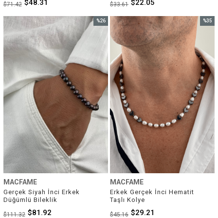
$48.31
$22.05
$71.42
$33.61
%26
%35
İndirim
İndirim
%26İndirim
%35İnd
MACFAME
MACFAME
Gerçek Siyah İnci Erkek 
Erkek Gerçek İnci Hematit 
Düğümlü Bileklik
Taşlı Kolye
$81.92
$29.21
$111.32
$45.16