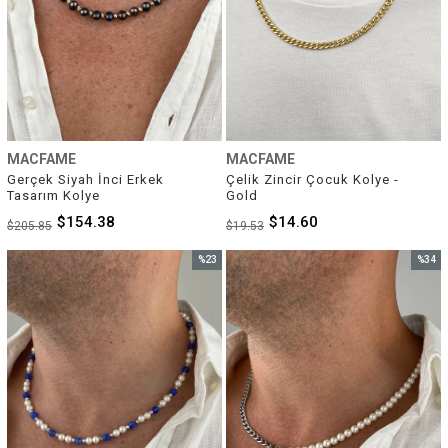
MACFAME
MACFAME
Gerçek Siyah İnci Erkek 
Çelik Zincir Çocuk Kolye - 
Tasarım Kolye
Gold
$154.38
$14.60
$205.85
$19.53
%23
%34
İndirim
İndirim
%23İndirim
%34İnd