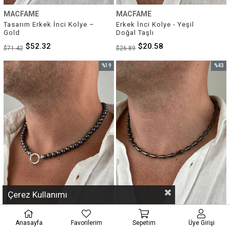
MACFAME
MACFAME
Tasarım Erkek İnci Kolye – 
Erkek İnci Kolye - Yeşil 
Gold
Doğal Taşlı
$52.32
$20.58
$71.42
$26.89
%19
%43
İndirim
İndirim
%19İndirim
%43İnd
Çerez Kullanımı
Anasayfa
Favorilerim
Sepetim
Üye Girişi