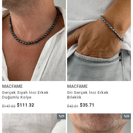
%24İndirim
%15İnd
MACFAME
MACFAME
Gerçek Siyah İnci Erkek 
Gri Gerçek İnci Erkek 
Düğümlü Kolye
Bileklik
$111.32
$35.71
$147.03
$42.01
%29
%20
İndirim
İndirim
%29İndirim
%20İnd