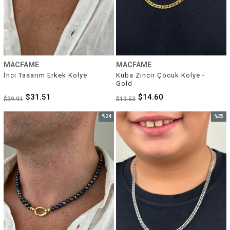
MACFAME
MACFAME
İnci Tasarım Erkek Kolye
Küba Zincir Çocuk Kolye - 
Gold
$31.51
$14.60
$39.91
$19.53
%24
%25
İndirim
İndirim
%24İndirim
%25İnd