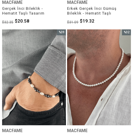
MACFAME
MACFAME
Gerçek İnci Bileklik - 
Erkek Gerçek İnci Gümüş 
Hematit Taşlı Tasarım
Bileklik - Hematit Taşlı
$20.58
$19.32
$32.35
$31.09
%39
%32
İndirim
İndirim
%39İndirim
%32İnd
MACFAME
MACFAME