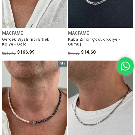
MACFAME
MACFAME
Gerçek Siyah İnci Erkek 
Küba Zincir Çocuk Kolye - 
Kolye - Gold
Gümüş
$166.99
$14.60
$218.45
$19.53
%17
%33
İndirim
İndirim
%17İndirim
%33İnd