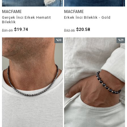
MACFAME
MACFAME
Gerçek İnci Erkek Hematit 
Erkek İnci Bileklik - Gold
Bileklik
$19.74
$20.58
$31.09
$32.35
%30
%29
İndirim
İndirim
%30İndirim
%29İnd