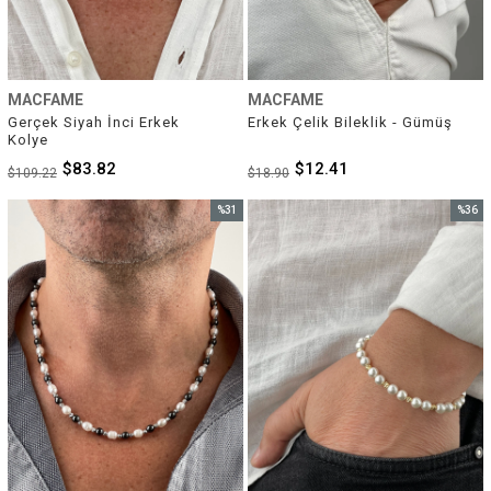
MACFAME
MACFAME
Gerçek Siyah İnci Erkek 
Erkek Çelik Bileklik - Gümüş
Kolye
$83.82
$12.41
$109.22
$18.90
%31
%36
İndirim
İndirim
%31İndirim
%36İnd