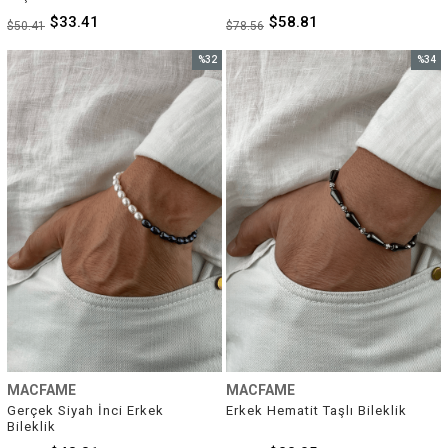
$33.41
$58.81
$50.41
$78.56
%32
%34
İndirim
İndirim
%32İndirim
%34İnd
MACFAME
MACFAME
Gerçek Siyah İnci Erkek 
Erkek Hematit Taşlı Bileklik
Bileklik