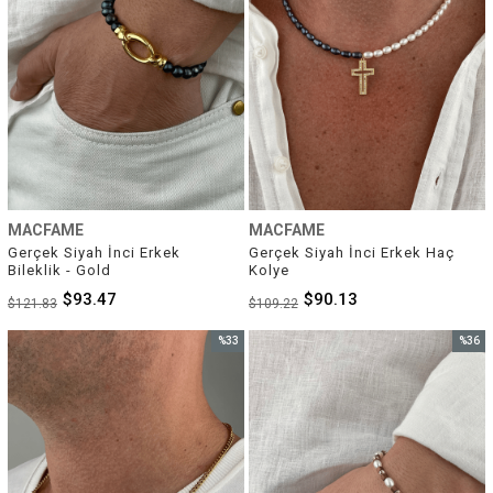
MACFAME
MACFAME
Gerçek Siyah İnci Erkek 
Gerçek Siyah İnci Erkek Haç 
Bileklik - Gold
Kolye
$93.47
$90.13
$121.83
$109.22
%33
%36
İndirim
İndirim
%33İndirim
%36İnd