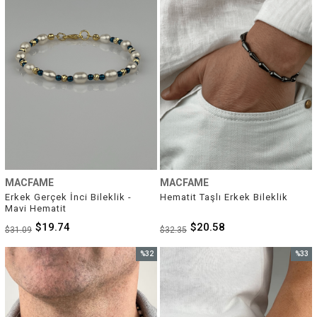
MACFAME
MACFAME
Erkek Gerçek İnci Bileklik - 
Hematit Taşlı Erkek Bileklik
Mavi Hematit
$19.74
$20.58
$31.09
$32.35
%32
%33
İndirim
İndirim
%32İndirim
%33İnd