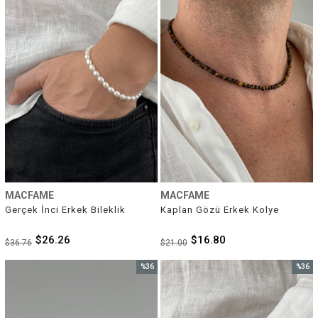
MACFAME
MACFAME
Gerçek İnci Erkek Bileklik
Kaplan Gözü Erkek Kolye
$26.26
$16.80
$36.76
$21.00
%36
%36
İndirim
İndirim
%36İndirim
%36İnd