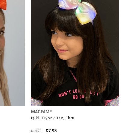
MACFAME
Işıklı Fiyonk Taç, Ekru
$7.98
$14.70