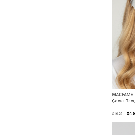
MACFAME
Çocuk Tacı,
$4.
$10.29