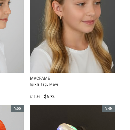
MACFAME
Işıklı Taç, Mavi
$6.72
$11.34
%55
%46
İndirim
İndirim
%55İndirim
%46İndirim