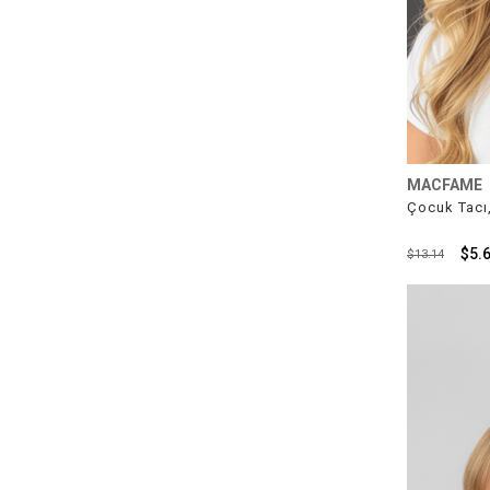
MACFAME
Çocuk Tacı,
$5.
$13.14