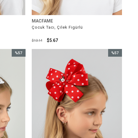
MACFAME
Çocuk Tacı, Çilek Figürlü
$5.67
$13.14
%57
%57
İndirim
İndirim
%57İndirim
%57İndirim