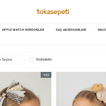
APPLE WATCH KORDONLAR
SAÇ AKSESUARLARI
MACF
Stoktakiler
%53
İndirim
%53İndirim