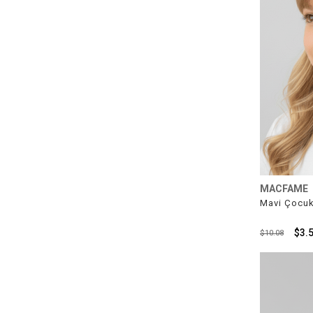
MACFAME
Mavi Çocuk
$3.
$10.08