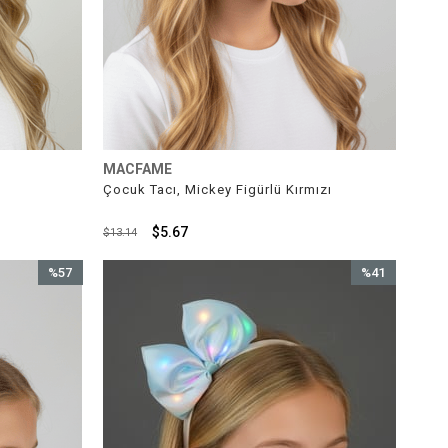
MACFAME
Çocuk Tacı, Mickey Figürlü Kırmızı
$5.67
$13.14
%57
%41
İndirim
İndirim
%57İndirim
%41İndirim