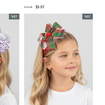
$3.57
$10.08
%57
%57
İndirim
İndirim
%57İndirim
%57İndirim