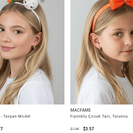
MACFAME
 - Tavşan Model
Fiyonklu Çocuk Tacı, Turuncu
77
$3.57
$7.98