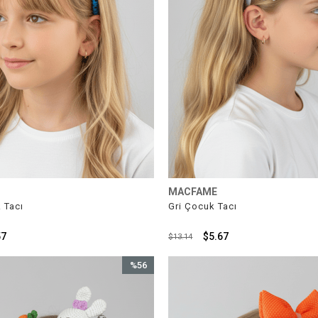
MACFAME
 Tacı
Gri Çocuk Tacı
57
$5.67
$13.14
%56
İndirim
%56İndirim