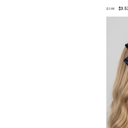
$3.5
$7.98