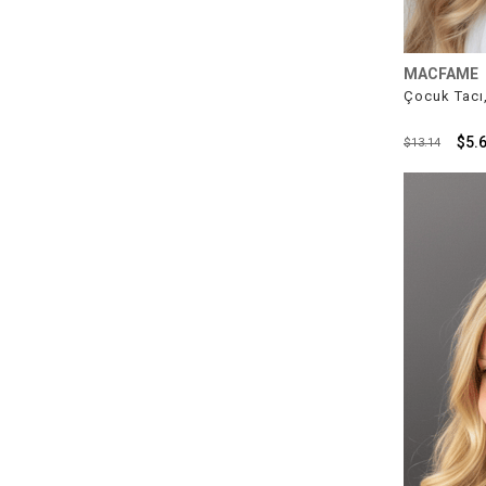
MACFAME
Çocuk Tacı,
$5.
$13.14