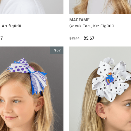
MACFAME
 Arı figürlü
Çocuk Tacı, Kız Figürlü
67
$5.67
$13.14
%57
İndirim
%57İndirim