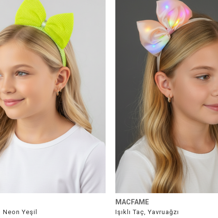
%55İndirim
MACFAME
, Neon Yeşil
Işıklı Taç, Yavruağzı