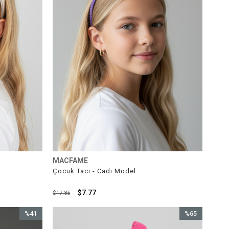
MACFAME
Çocuk Tacı - Cadı Model
$7.77
$17.85
%41
%65
İndirim
İndirim