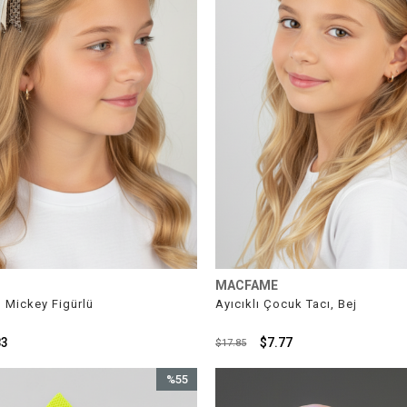
MACFAME
 Mickey Figürlü
Ayıcıklı Çocuk Tacı, Bej
83
$7.77
$17.85
%55
İndirim