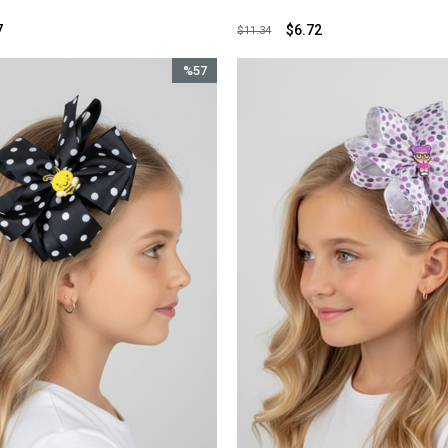
7
$6.72
$11.34
%57
İndirim
%57İndirim