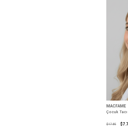
MACFAME
Çocuk Tacı
$7.
$17.85