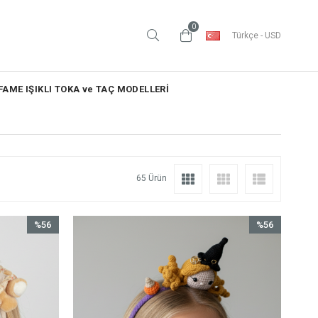
0
Türkçe - USD
AME IŞIKLI TOKA ve TAÇ MODELLERİ
65 Ürün
%56
%56
İndirim
İndirim
%56İndirim
%56İndirim