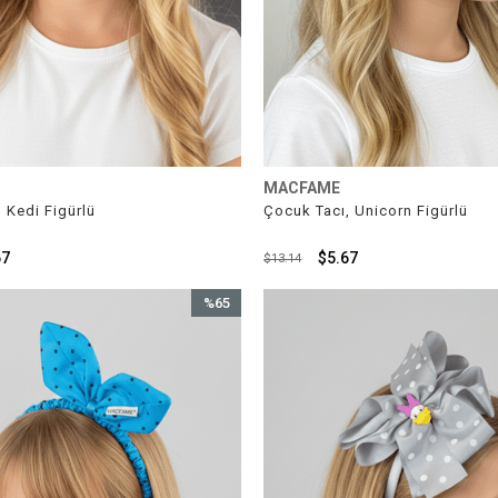
MACFAME
 Kedi Figürlü
Çocuk Tacı, Unicorn Figürlü
67
$5.67
$13.14
%65
İndirim
%65İndirim