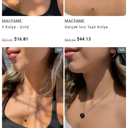
MACFAME
MACFAME
Y Kolye - Gold
Gerçek İnci Taşlı Kolye
$16.81
$44.13
$21.01
$60.94
%25
%25
İndirim
İndirim
%25İndirim
%25İnd