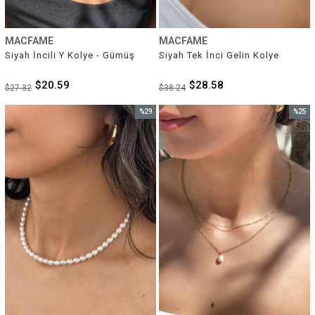
MACFAME
MACFAME
Siyah İncili Y Kolye - Gümüş
Siyah Tek İnci Gelin Kolye
$20.59
$28.58
$27.32
$38.24
%29
%25
İndirim
İndirim
%29İndirim
%25İnd