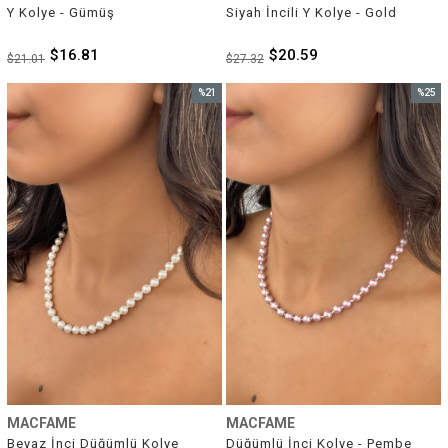
Y Kolye - Gümüş
Siyah İncili Y Kolye - Gold
$16.81
$20.59
$21.01
$27.32
%21
%25
İndirim
İndirim
%21İndirim
%25İnd
MACFAME
MACFAME
Beyaz İnci Düğümlü Kolye
Düğümlü İnci Kolye - Pembe