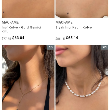
MACFAME
MACFAME
İnci Kolye - Gold Gemici 
Siyah İnci Kadın Kolye
Kilit
$63.04
$65.14
$77.75
$86.15
%20
%28
İndirim
İndirim
%20İndirim
%28İnd