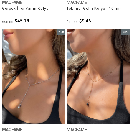
MACFAME
MACFAME
Gerçek İnci Yarım Kolye
Tek İnci Gelin Kolye - 10 mm
$45.18
$9.46
$58.83
$13.66
%20
%25
İndirim
İndirim
%20İndirim
%25İnd
MACFAME
MACFAME