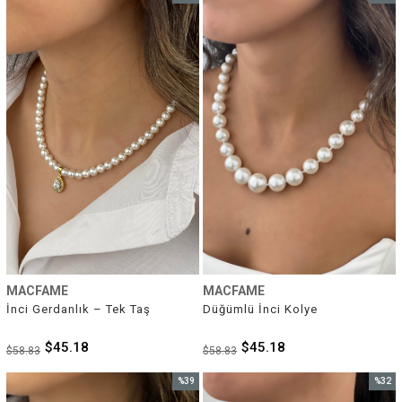
İndirim
İndirim
%23İndirim
%23İnd
MACFAME
MACFAME
İnci Gerdanlık – Tek Taş
Düğümlü İnci Kolye
$45.18
$45.18
$58.83
$58.83
%39
%32
İndirim
İndirim