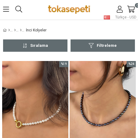
Türkçe - USD
İnci Kolyeler
Sıralama
Filtreleme
%19
%24
İndirim
İndirim
%19İndirim
%24İnd