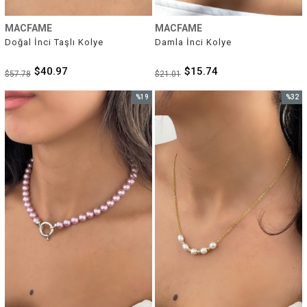
MACFAME
MACFAME
Doğal İnci Taşlı Kolye
Damla İnci Kolye
$40.97
$15.74
$57.78
$21.01
%19
%32
İndirim
İndirim
%19İndirim
%32İnd