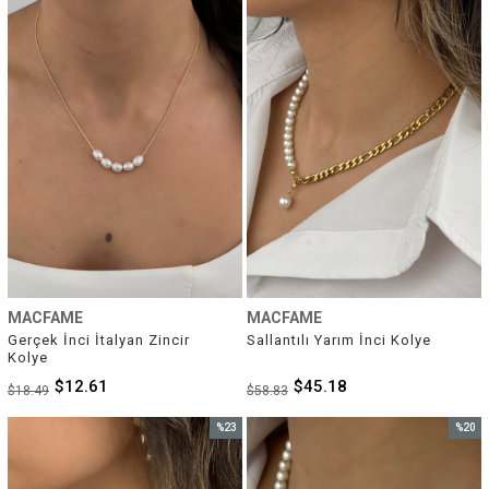
%32İndirim
%23İnd
MACFAME
MACFAME
Gerçek İnci İtalyan Zincir 
Sallantılı Yarım İnci Kolye
Kolye
$12.61
$45.18
$18.49
$58.83
%23
%20
İndirim
İndirim
%23İndirim
%20İnd