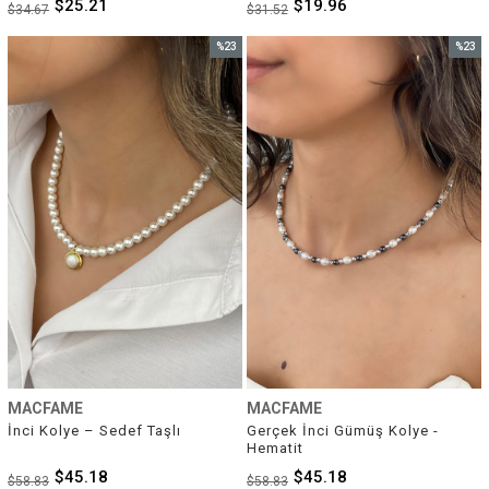
$25.21
$19.96
$34.67
$31.52
%23
%23
İndirim
İndirim
%23İndirim
%23İnd
MACFAME
MACFAME
İnci Kolye – Sedef Taşlı
Gerçek İnci Gümüş Kolye - 
Hematit
$45.18
$45.18
$58.83
$58.83