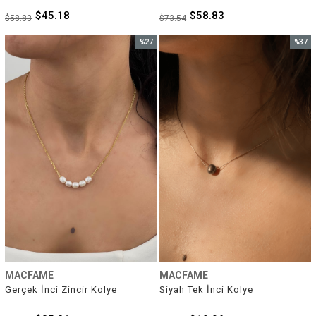
$45.18
$58.83
$58.83
$73.54
%27
%37
İndirim
İndirim
%27İndirim
%37İnd
MACFAME
MACFAME
Gerçek İnci Zincir Kolye
Siyah Tek İnci Kolye