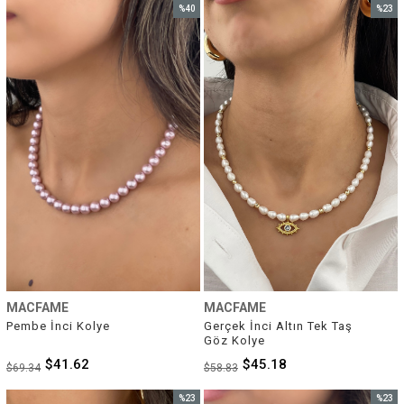
%40
%23
İndirim
İndirim
%40İndirim
%23İnd
MACFAME
MACFAME
Pembe İnci Kolye
Gerçek İnci Altın Tek Taş 
Göz Kolye
$41.62
$45.18
$69.34
$58.83
%23
%23