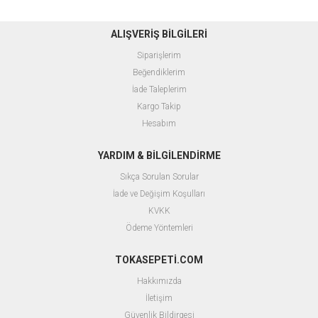
ALIŞVERİŞ BİLGİLERİ
Siparişlerim
Beğendiklerim
İade Taleplerim
Kargo Takip
Hesabım
YARDIM & BİLGİLENDİRME
Sıkça Sorulan Sorular
İade ve Değişim Koşulları
KVKK
Ödeme Yöntemleri
TOKASEPETİ.COM
Hakkımızda
İletişim
Güvenlik Bildirgesi