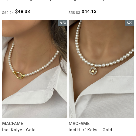
$48.33
$44.13
$60.94
$58.83
%23
%20
İndirim
İndirim
%23İndirim
%20İnd
MACFAME
MACFAME
İnci Kolye - Gold
İnci Harf Kolye - Gold