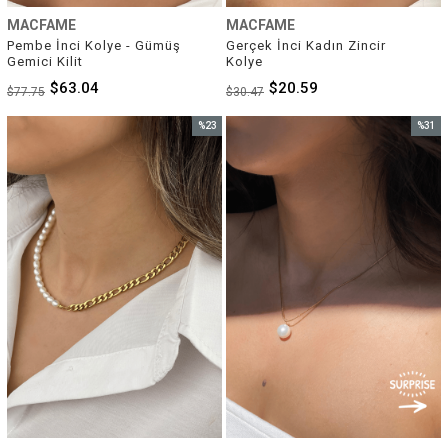
MACFAME
MACFAME
Pembe İnci Kolye - Gümüş 
Gerçek İnci Kadın Zincir 
Gemici Kilit
Kolye
$63.04
$20.59
$77.75
$30.47
%23
%31
İndirim
İndirim
%23İndirim
%31İnd