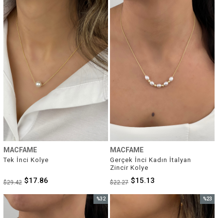
%39İndirim
%32İnd
MACFAME
MACFAME
Tek İnci Kolye
Gerçek İnci Kadın İtalyan 
Zincir Kolye
$17.86
$15.13
$29.42
$22.27
%32
%23
İndirim
İndirim