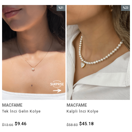
%31
%23
İndirim
İndirim
%31İndirim
%23İnd
MACFAME
MACFAME
Tek İnci Gelin Kolye
Kalpli İnci Kolye
$9.46
$45.18
$13.66
$58.83