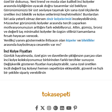
özel bir dokunuş. Yeni trend ve moda olan kaliteli inci kolyeler
arasında kişiliğinize uyacak doğru tasarımlar sizi bekliyor.
Görünümünüzü bir üst seviyeye taşımak için sana özel ölçülerde
üretilen inci bileklik ve kolye setlerimizi keşfetmelisin! Bunlardan
biri asla yeterli olmaz dersen
inceleyebilirsiniz.
zincir kolyelerimizi
Mücevher görünümlü kolyeler arasında tercih yaparken
motivasyonunuzun arttığını fark edebiliyoruz. Altın, gümüş, bronz
ve değerli taş minimalist kolyeler ile özgün stilinizi tamamlama
fırsatı heyecan verecek.
Yenilikçi yanını göstermekte ihtiyacın olan
ve
küpeler
bileklikler
arasında kaybolmaya cesaretin var mı?
İnci Kolye Fiyatları
Günlük hayatınızda, özel gün ve davetlerde şıklığınızın parçası olan
inci kolye koleksiyonumuz birbirinden farklı tercihler sunuyor.
Değişkenlik gösteren fiyatları karşılaştırabilir, sana özel üretilen
incili değerli taş kolyeyi hemen sepetinize ekleyebilir, güvenli ve hızlı
bir şekilde sipariş verebilirsin