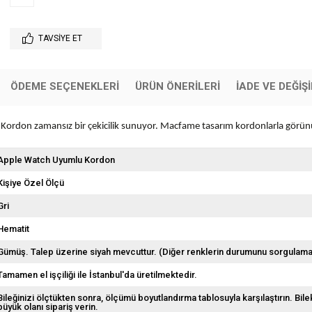
TAVSIYE ET
ÖDEME SEÇENEKLERI
ÜRÜN ÖNERILERI
İADE VE DEĞİŞ
ch Kordon zamansız bir çekicilik sunuyor. Macfame tasarım kordonlarla görü
Apple Watch Uyumlu Kordon
Kişiye Özel Ölçü
Gri
Hematit
Gümüş. Talep üzerine siyah mevcuttur. (Diğer renklerin durumunu sorgulamak 
Tamamen el işçiliği ile İstanbul'da üretilmektedir.
Bileğinizi ölçtükten sonra, ölçümü boyutlandırma tablosuyla karşılaştırın. Bi
büyük olanı sipariş verin.