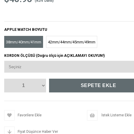
(KDV Dahil)
APPLE WATCH BOYUTU
38mm/40mm/41mm
42mm/44mm/45mm/49mm
KORDON ÖLÇÜSÜ (Doğru ölçü için AÇIKLAMAYI OKUYUN!)
Favorilere Ekle
İstek Listeme Ekle
Fiyat Düşünce Haber Ver