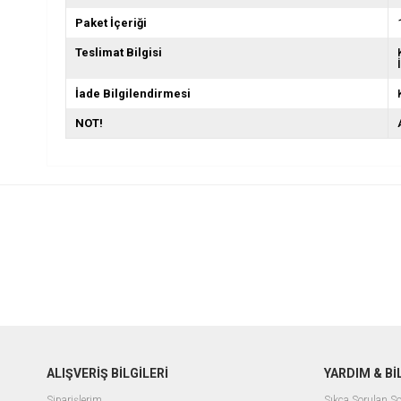
Paket İçeriği
Teslimat Bilgisi
İade Bilgilendirmesi
NOT!
ALIŞVERİŞ BİLGİLERİ
YARDIM & B
Siparişlerim
Sıkça Sorulan So