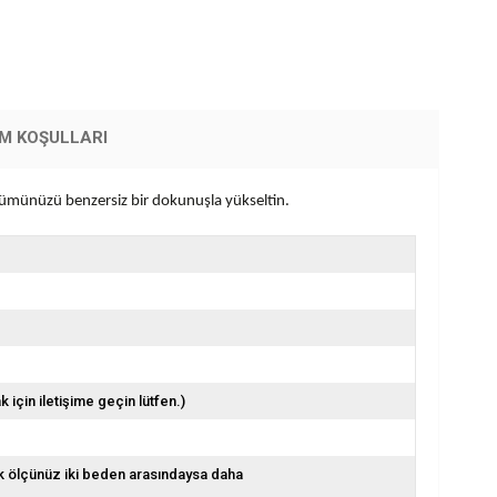
İM KOŞULLARI
nümünüzü benzersiz bir dokunuşla yükseltin.
için iletişime geçin lütfen.)
lek ölçünüz iki beden arasındaysa daha