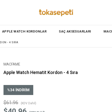
APPLE WATCH KORDONLAR
SAÇ AKSESUARLARI
MACF
ON - 4 SIRA
MACFAME
Apple Watch Hematit Kordon - 4 Sıra
%
34
İNDIRIM
$61.96
(KDV Dahil)
$40.96