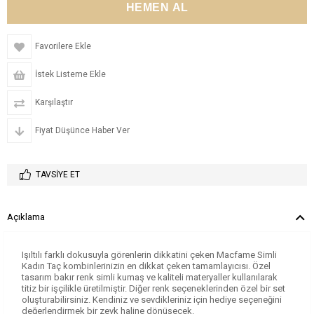
Favorilere Ekle
İstek Listeme Ekle
Karşılaştır
Fiyat Düşünce Haber Ver
TAVSIYE ET
Açıklama
Işıltılı farklı dokusuyla görenlerin dikkatini çeken Macfame Simli
Kadın Taç kombinlerinizin en dikkat çeken tamamlayıcısı. Özel
tasarım bakır renk simli kumaş ve kaliteli materyaller kullanılarak
titiz bir işçilikle üretilmiştir. Diğer renk seçeneklerinden özel bir set
oluşturabilirsiniz. Kendiniz ve sevdikleriniz için hediye seçeneğini
değerlendirmek bir zevk haline dönüşecek.