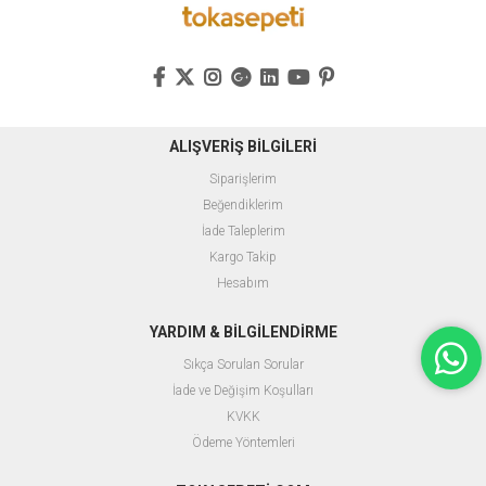
ALIŞVERİŞ BİLGİLERİ
Siparişlerim
Beğendiklerim
İade Taleplerim
Kargo Takip
Hesabım
YARDIM & BİLGİLENDİRME
Sıkça Sorulan Sorular
İade ve Değişim Koşulları
KVKK
Ödeme Yöntemleri