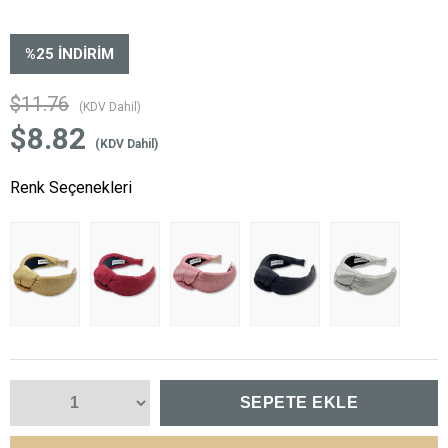
%
25
İNDIRIM
$11.76
(KDV Dahil)
$8.82
(KDV Dahil)
Renk Seçenekleri