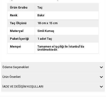
Ürün Grubu
Taç
Renk
Bakır
Taç Ölçüsü
18 cm x 15 cm
Materyal
Simli Kumaş
Paket İçeriği
1 adet Taç
Menşei
Tamamen el işçiliği ile İstanbul'da
üretilmektedir.
Ödeme Seçenekleri
Ürün Önerileri
İADE VE DEĞİŞİM KOŞULLARI