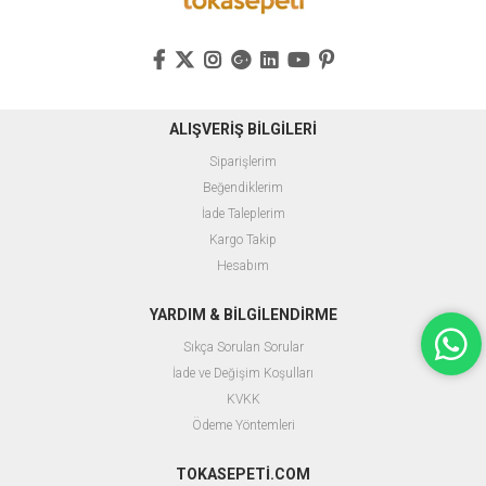
ALIŞVERİŞ BİLGİLERİ
Siparişlerim
Beğendiklerim
İade Taleplerim
Kargo Takip
Hesabım
YARDIM & BİLGİLENDİRME
Sıkça Sorulan Sorular
İade ve Değişim Koşulları
KVKK
Ödeme Yöntemleri
TOKASEPETİ.COM