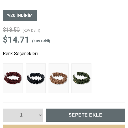
%
20
İNDIRIM
$18.50
(KDV Dahil)
$14.71
(KDV Dahil)
Renk Seçenekleri