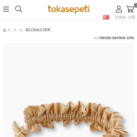
Türkçe - USD
BÜZGÜLÜ DERI TAÇ KREM
< < ÖNCEKI SAYFAYA DÖN