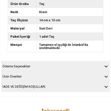
Ürün Grubu
Taç
Renk
Krem
Taç Ölçüsü
14 cm x 13 cm
Materyal
Suni Deri
Paket İçeriği
1 adet Taç
Menşei
Tamamen el işçiliği ile İstanbul'da
üretilmektedir.
Ödeme Seçenekleri
Ürün Önerileri
İADE VE DEĞİŞİM KOŞULLARI