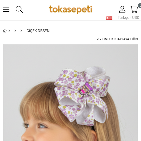
Türkçe - USD
ÇIÇEK DESENLI ÇOCUK TACI
< < ÖNCEKI SAYFAYA DÖN