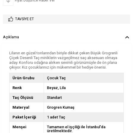
Fiyat Düşünce Haber Ver
TAVSIYE ET
Açıklama
Lilanın en güzel tonlarından biriyle dikkat çeken Büyük Grogrenli
Çiçek Desenli Taç miniklerin vazgeçilmez saç aksesuarı olmaya
aday. Konforu odağına alırken sevimli görünümüyle de ön plana
çıkıyor. Kız çocuklarınız için mükemmel bir hediye önerisi.
Ürün Grubu
Çocuk Taç
Renk
Beyaz
Lila
Taç Ölçüsü
Standart
Materyal
Grogren Kumaş
Paket İçeriği
1 adet Taç
Menşei
Tamamen el işçiliği ile İstanbul'da
üretilmektedir.