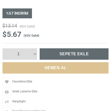
%
57
İNDIRIM
$13.14
(KDV Dahil)
$5.67
(KDV Dahil)
Favorilere Ekle
İstek Listeme Ekle
Karşılaştır