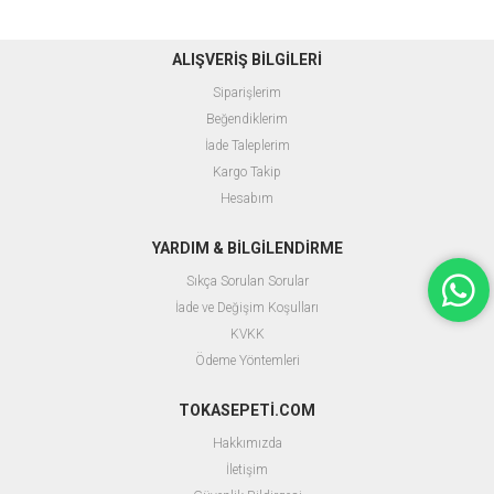
ALIŞVERİŞ BİLGİLERİ
Siparişlerim
Beğendiklerim
İade Taleplerim
Kargo Takip
Hesabım
YARDIM & BİLGİLENDİRME
Sıkça Sorulan Sorular
İade ve Değişim Koşulları
KVKK
Ödeme Yöntemleri
TOKASEPETİ.COM
Hakkımızda
İletişim