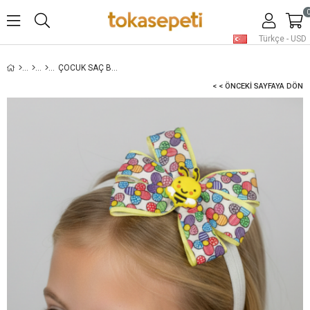
Türkçe - USD
ÇOCUK SAÇ BANDI, ARI FIGÜRLÜ
< < ÖNCEKI SAYFAYA DÖN