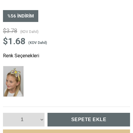
%
56
İNDIRIM
$3.78
(KDV Dahil)
$1.68
(KDV Dahil)
Renk Seçenekleri