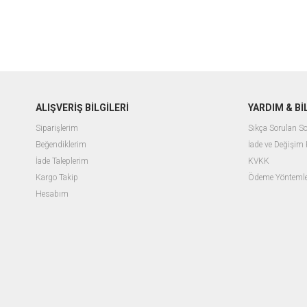
ALIŞVERİŞ BİLGİLERİ
YARDIM & B
Siparişlerim
Sıkça Sorulan So
Beğendiklerim
İade ve Değişim 
İade Taleplerim
KVKK
Kargo Takip
Ödeme Yöntemle
Hesabım