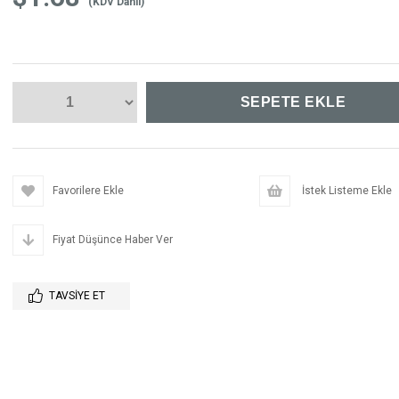
(KDV Dahil)
Favorilere Ekle
İstek Listeme Ekle
Fiyat Düşünce Haber Ver
TAVSIYE ET