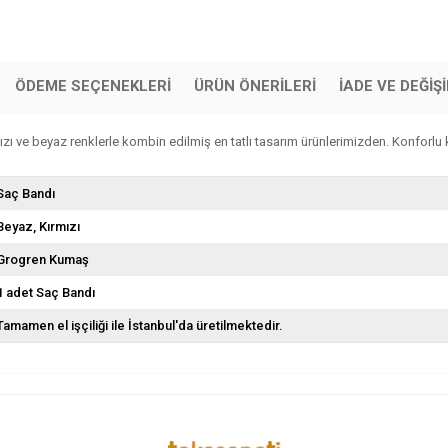
ÖDEME SEÇENEKLERI
ÜRÜN ÖNERILERI
İADE VE DEĞİŞ
ı ve beyaz renklerle kombin edilmiş en tatlı tasarım ürünlerimizden. Konforlu 
Saç Bandı
Beyaz
Kırmızı
Grogren Kumaş
1 adet Saç Bandı
Tamamen el işçiliği ile İstanbul'da üretilmektedir.