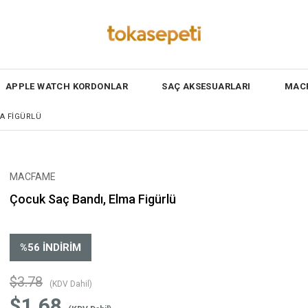
APPLE WATCH KORDONLAR
SAÇ AKSESUARLARI
MACF
A FIGÜRLÜ
MACFAME
Çocuk Saç Bandı, Elma Figürlü
%
56
İNDIRIM
$3.78
(KDV Dahil)
$1.68