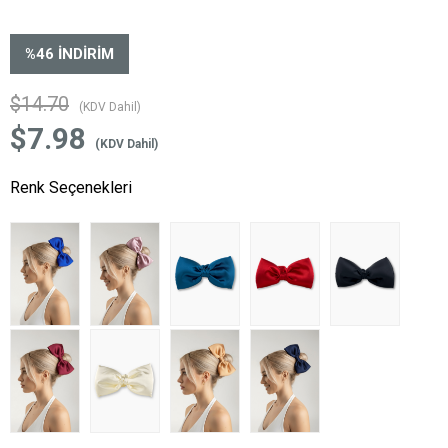
%
46
İNDIRIM
$14.70
(KDV Dahil)
$7.98
(KDV Dahil)
Renk Seçenekleri