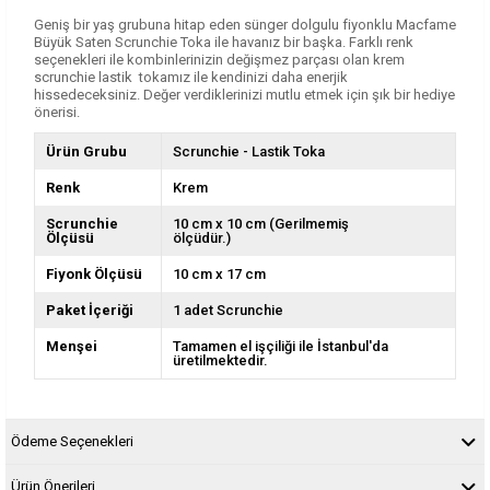
Geniş bir yaş grubuna hitap eden sünger dolgulu fiyonklu Macfame
Büyük Saten Scrunchie Toka ile havanız bir başka. Farklı renk
seçenekleri ile kombinlerinizin değişmez parçası olan krem
scrunchie lastik tokamız ile kendinizi daha enerjik
hissedeceksiniz. Değer verdiklerinizi mutlu etmek için şık bir hediye
önerisi.
Ürün Grubu
Scrunchie - Lastik Toka
Renk
Krem
Scrunchie
10 cm x 10 cm (Gerilmemiş
Ölçüsü
ölçüdür.)
Fiyonk Ölçüsü
10 cm x 17 cm
Paket İçeriği
1 adet Scrunchie
Menşei
Tamamen el işçiliği ile İstanbul'da
üretilmektedir.
Ödeme Seçenekleri
Ürün Önerileri