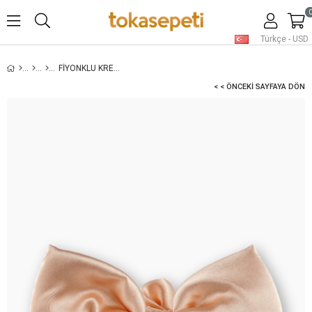
Türkçe - USD
FIYONKLU KREM SATEN SCRUNCHIE TOKA
< < ÖNCEKI SAYFAYA DÖN