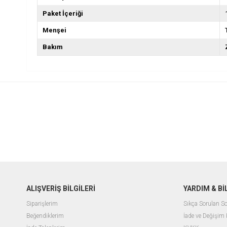
Paket İçeriği
Menşei
Bakım
ALIŞVERİŞ BİLGİLERİ
YARDIM & B
Siparişlerim
Sıkça Sorulan So
Beğendiklerim
İade ve Değişim 