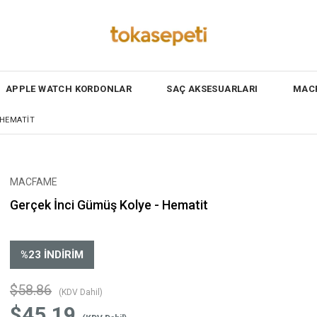
APPLE WATCH KORDONLAR
SAÇ AKSESUARLARI
MACF
 HEMATIT
MACFAME
Gerçek İnci Gümüş Kolye - Hematit
%
23
İNDIRIM
$58.86
(KDV Dahil)
$45.19