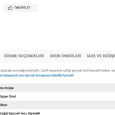
TAVSIYE ET
ÖDEME SEÇENEKLERI
ÜRÜN ÖNERILERI
İADE VE DEĞİŞ
acağı ayrıcalığı keşfedin. Zarif tasarıma sahip gerçek inci hematit kolye, ışı
.tokasepeti.com/gercek-inci-gumus-bileklik-hematit
İnci Kolye
Kişiye Özel
Silver
Doğal Gerçek İnci
Hematit