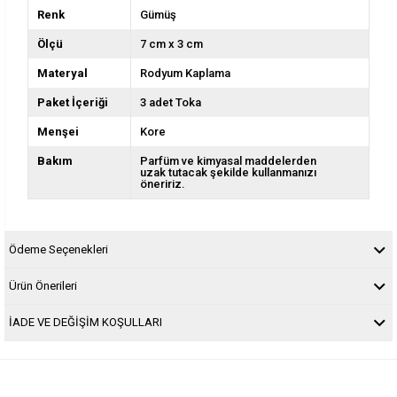
Renk
Gümüş
Ölçü
7 cm x 3 cm
Materyal
Rodyum Kaplama
Paket İçeriği
3 adet Toka
Menşei
Kore
Bakım
Parfüm ve kimyasal maddelerden
uzak tutacak şekilde kullanmanızı
öneririz.
Ödeme Seçenekleri
Ürün Önerileri
İADE VE DEĞİŞİM KOŞULLARI