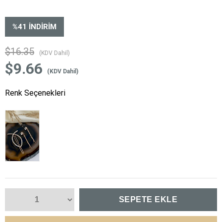
%
41
İNDIRIM
$16.35
(KDV Dahil)
$9.66
(KDV Dahil)
Renk Seçenekleri