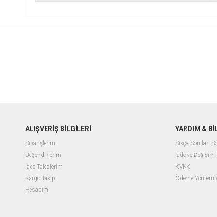
ALIŞVERİŞ BİLGİLERİ
YARDIM & B
Siparişlerim
Sıkça Sorulan So
Beğendiklerim
İade ve Değişim 
İade Taleplerim
KVKK
Kargo Takip
Ödeme Yöntemle
Hesabım