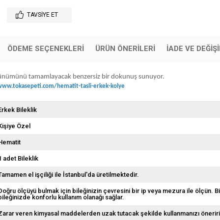
TAVSIYE ET
ÖDEME SEÇENEKLERI
ÜRÜN ÖNERILERI
İADE VE DEĞİŞ
, görünümünü tamamlayacak benzersiz bir dokunuş sunuyor.
www.tokasepeti.com/hematit-tasli-erkek-kolye
Erkek Bileklik
Kişiye Özel
Hematit
1 adet Bileklik
Tamamen el işçiliği ile İstanbul'da üretilmektedir.
Doğru ölçüyü bulmak için bileğinizin çevresini bir ip veya mezura ile ölçün. B
bileğinizde konforlu kullanım olanağı sağlar.
Zarar veren kimyasal maddelerden uzak tutacak şekilde kullanmanızı öneriri