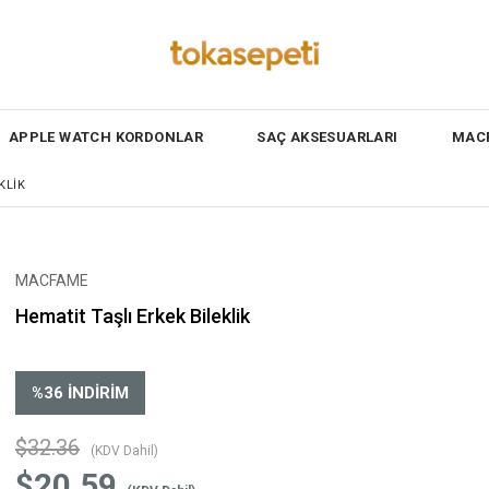
APPLE WATCH KORDONLAR
SAÇ AKSESUARLARI
MACF
KLIK
MACFAME
Hematit Taşlı Erkek Bileklik
%
36
İNDIRIM
$32.36
(KDV Dahil)
$20.59