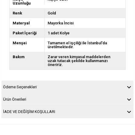
Uzunluğu
Renk
Gold
Materyal
Mayorka İncisi
Paket İçeriği
1 adet Kolye
Menşei
Tamamen el işçiliği ile İstanbul'da
üretilmektedir.
Bakım
Zarar veren kimyasal maddelerden
uzak tutacak şekilde kullanmanızı
öneririz.
Ödeme Seçenekleri
Ürün Önerileri
İADE VE DEĞİŞİM KOŞULLARI