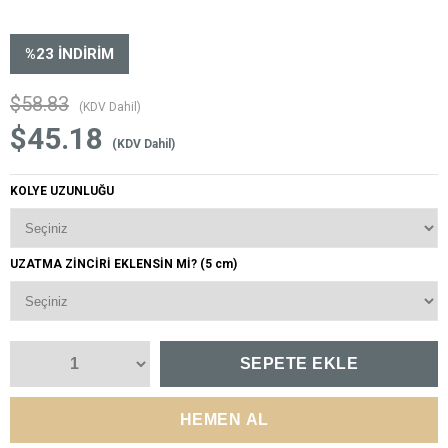
%
23
İNDIRIM
$58.83
(KDV Dahil)
$45.18
(KDV Dahil)
KOLYE UZUNLUĞU
UZATMA ZİNCİRİ EKLENSİN Mİ? (5 cm)