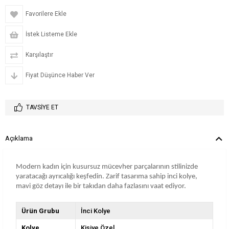
Favorilere Ekle
İstek Listeme Ekle
Karşılaştır
Fiyat Düşünce Haber Ver
TAVSIYE ET
Açıklama
Modern kadın için kusursuz mücevher parçalarının stilinizde
yaratacağı ayrıcalığı keşfedin. Zarif tasarıma sahip inci kolye,
mavi göz detayı ile bir takıdan daha fazlasını vaat ediyor.
Ürün Grubu
İnci Kolye
Kolye
Kişiye Özel