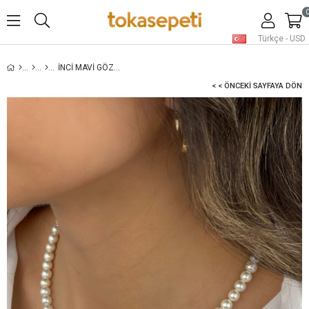
Türkçe - USD
İNCI MAVI GÖZ KOLYE
< < ÖNCEKI SAYFAYA DÖN