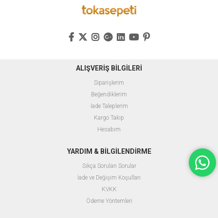
ALIŞVERİŞ BİLGİLERİ
Siparişlerim
Beğendiklerim
İade Taleplerim
Kargo Takip
Hesabım
YARDIM & BİLGİLENDİRME
Sıkça Sorulan Sorular
İade ve Değişim Koşulları
KVKK
Ödeme Yöntemleri