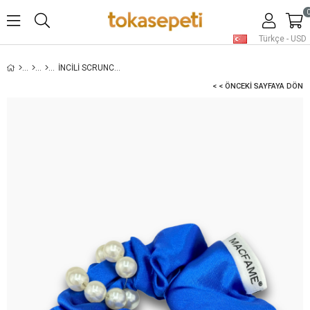
Türkçe - USD
İNCILI SCRUNCHIE LASTIK TOKA SAKS
< < ÖNCEKI SAYFAYA DÖN