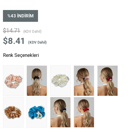
%
43
İNDIRIM
$14.71
(KDV Dahil)
$8.41
(KDV Dahil)
Renk Seçenekleri