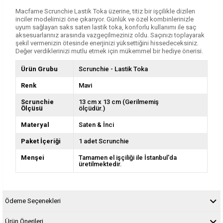
Macfame Scrunchie Lastik Toka üzerine, titiz bir işçilikle dizilen
inciler modelimizi öne çıkarıyor. Günlük ve özel kombinlerinizle
uyum sağlayan saks saten lastik toka, konforlu kullanımı ile saç
aksesuarlarınız arasında vazgeçilmeziniz oldu. Saçınızı toplayarak
şekil vermenizin ötesinde enerjinizi yüksettiğini hissedeceksiniz.
Değer verdiklerinizi mutlu etmek için mükemmel bir hediye önerisi.
Ürün Grubu
Scrunchie - Lastik Toka
Renk
Mavi
Scrunchie
13 cm x 13 cm (Gerilmemiş
Ölçüsü
ölçüdür.)
Materyal
Saten & İnci
Paket İçeriği
1 adet Scrunchie
Menşei
Tamamen el işçiliği ile İstanbul'da
üretilmektedir.
Ödeme Seçenekleri
Ürün Önerileri