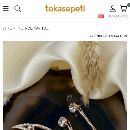
Türkçe - USD
İNCILI YAN TOKA SETI, ROSE
< < ÖNCEKI SAYFAYA DÖN