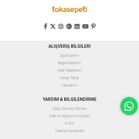
ALIŞVERİŞ BİLGİLERİ
Siparişlerim
Beğendiklerim
İade Taleplerim
Kargo Takip
Hesabım
YARDIM & BİLGİLENDİRME
Sıkça Sorulan Sorular
İade ve Değişim Koşulları
KVKK
Ödeme Yöntemleri