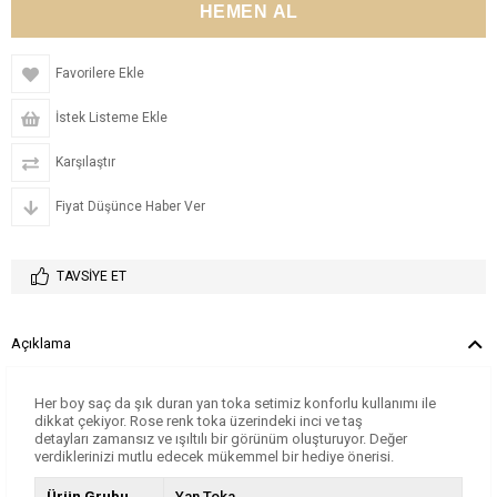
Favorilere Ekle
İstek Listeme Ekle
Karşılaştır
Fiyat Düşünce Haber Ver
TAVSIYE ET
Açıklama
Her boy saç da şık duran yan toka setimiz konforlu kullanımı ile
dikkat çekiyor. Rose renk toka üzerindeki inci ve taş
detayları zamansız ve ışıltılı bir görünüm oluşturuyor. Değer
verdiklerinizi mutlu edecek mükemmel bir hediye önerisi.
Ürün Grubu
Yan Toka