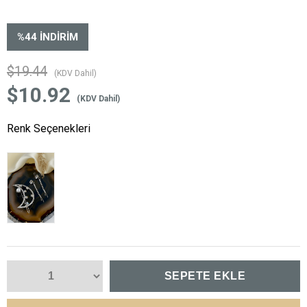
%
44
İNDIRIM
$19.44
(KDV Dahil)
$10.92
(KDV Dahil)
Renk Seçenekleri