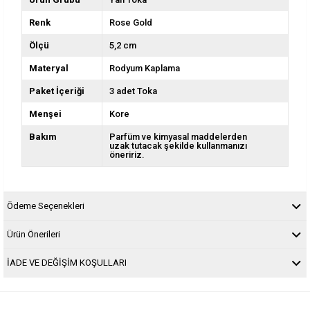
Renk
Rose Gold
Ölçü
5,2 cm
Materyal
Rodyum Kaplama
Paket İçeriği
3 adet Toka
Menşei
Kore
Bakım
Parfüm ve kimyasal maddelerden
uzak tutacak şekilde kullanmanızı
öneririz.
Ödeme Seçenekleri
Ürün Önerileri
İADE VE DEĞİŞİM KOŞULLARI