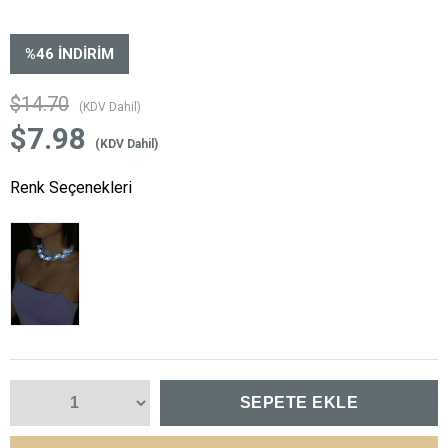
%
46
İNDIRIM
$14.70
(KDV Dahil)
$7.98
(KDV Dahil)
Renk Seçenekleri