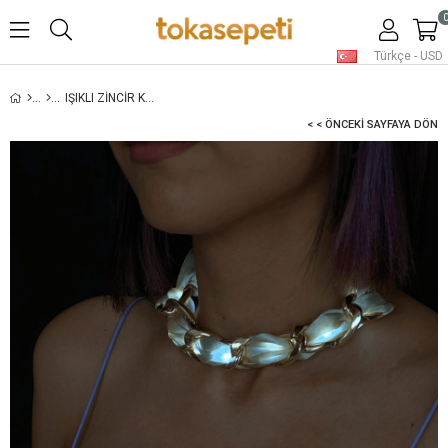
Türkçe - USD
IŞIKLI ZINCIR KOLYE KREM
< < ÖNCEKI SAYFAYA DÖN