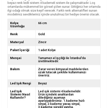
beyaz renk ledli sistem 4 kademeli sistem ile çalışmaktadır. Loş
ortamlarda mükemmel bir görsel şölen sunar. Gittiğiniz her ortamda
ilgi odağı olmak size keyif verecek. Farklı renk alternatifleri sunan
modelimiz sevdikleriniz içinde unutulmaz bir hediye önerisi olacak.
Kolye
66 cm
Uzunluğu
Renk
Gold
Materyal
Zincir
Paket İçeriği
1 adet Kolye
Menşei
Tamamen el işçiliği ile İstanbul'da
üretilmektedir.
Bakım
Zarar veren kimyasal maddelerden
uzak tutacak şekilde kullanmanızı
öneririz.
Led Işık Rengi
Beyaz
Led Işık
Led ışık sistemi 4 kademelidir.
Sistemi Nasıl
Ürün içindeki anahtardan
Kullanılır?
dilediğiniz aşamayı
ayarlayabilirsiniz. 1.kademe hızlı
sinyal, 2.kademe yavaş sinyal,
3.kademe sürekli yanma,