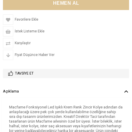
Favorilere Ekle
İstek Listeme Ekle
Karşılaştır
Fiyat Düşünce Haber Ver
TAVSIYE ET
Açıklama
Macfame Fonksiyonel Led Işıklı Krem Renk Zincir Kolye adından da
anlaşılacağı üzere pek çok yerde kullanılabilme özelliğine sahip
sıra dışı tasarım ürünlerimizden. Kreatif Direktör Taci tarafından
tasarlanan ürün Macfame ailesinin özel bir üyesi. İster bileklik, ister
halhal, ister kolye, ister saç aksesuarı veya kıyafetlerinizin herhangi
bir yerine bağlayabileceğiniz harika bir aksesuardır. Ürün içindeki