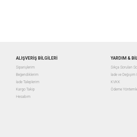
ALIŞVERİŞ BİLGİLERİ
YARDIM & B
Siparişlerim
Sıkça Sorulan So
Beğendiklerim
İade ve Değişim 
İade Taleplerim
KVKK
Kargo Takip
Ödeme Yöntemle
Hesabım