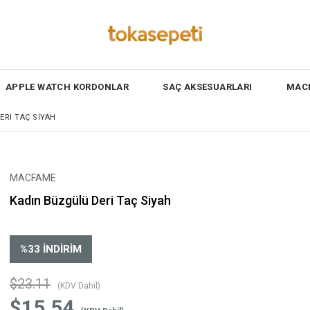
APPLE WATCH KORDONLAR
SAÇ AKSESUARLARI
MACF
ERI TAÇ SIYAH
MACFAME
Kadın Büzgülü Deri Taç Siyah
%
33
İNDIRIM
$23.11
(KDV Dahil)
$15.54