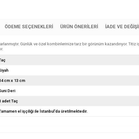
ÖDEME SEÇENEKLERI
ÜRÜN ÖNERILERI
İADE VE DEĞİŞ
lanmıştır. Günlük ve özel kombinlerinize tarz bir görünüm kazandırıyor. Titiz işç
r.
Taç
Siyah
14 cm x 13 cm
Suni Deri
1 adet Taç
Tamamen el işçiliği ile İstanbul'da üretilmektedir.