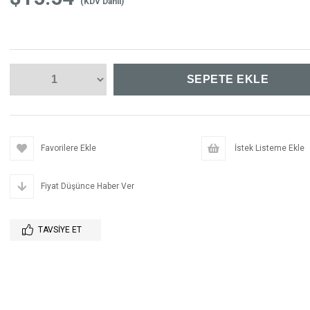
(KDV Dahil)
Favorilere Ekle
İstek Listeme Ekle
Fiyat Düşünce Haber Ver
TAVSIYE ET