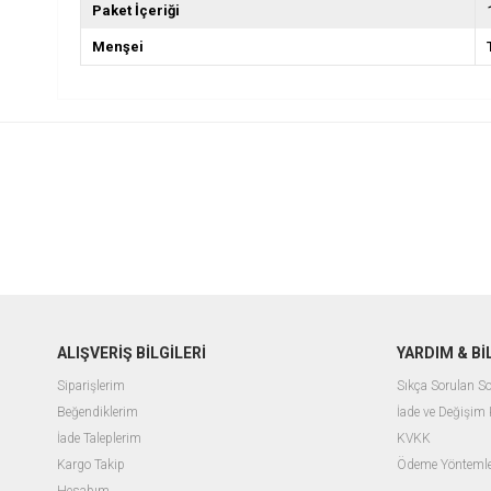
Paket İçeriği
Menşei
ALIŞVERİŞ BİLGİLERİ
YARDIM & B
Siparişlerim
Sıkça Sorulan So
Beğendiklerim
İade ve Değişim 
İade Taleplerim
KVKK
Kargo Takip
Ödeme Yöntemle