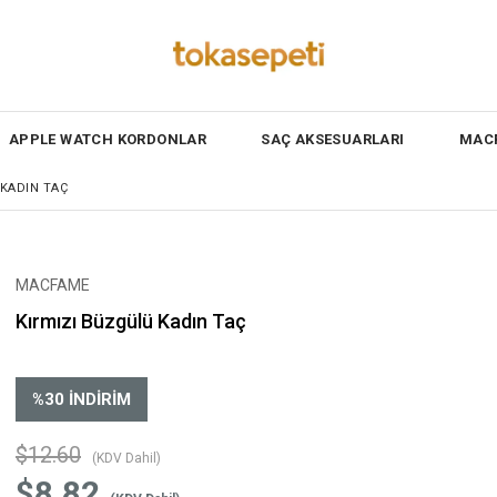
APPLE WATCH KORDONLAR
SAÇ AKSESUARLARI
MACF
 KADIN TAÇ
MACFAME
Kırmızı Büzgülü Kadın Taç
%
30
İNDIRIM
$12.60
(KDV Dahil)
$8.82