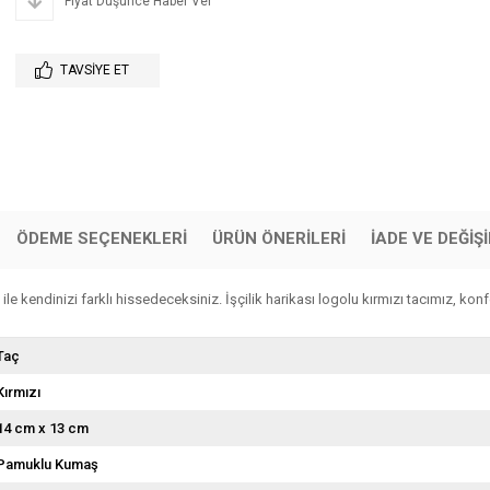
Fiyat Düşünce Haber Ver
TAVSIYE ET
ÖDEME SEÇENEKLERI
ÜRÜN ÖNERILERI
İADE VE DEĞİŞ
kendinizi farklı hissedeceksiniz. İşçilik harikası logolu kırmızı tacımız, konfo
Taç
Kırmızı
14 cm x 13 cm
Pamuklu Kumaş