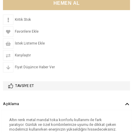
Kritik Stok
Favorilere Ekle
İstek Listeme Ekle
Karşılaştır
Fiyat Düşünce Haber Ver
TAVSIYE ET
Açıklama
Altın renk metal mandal toka konforlu kullanımı ile fark
yaratıyor. Günlük ve özel kombinlerinize uyumu ile dikkat çeken
modelimizi kullanırken enerjinizin yükseldiğini hissedeceksiniz.