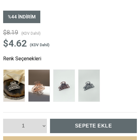
%
44
İNDIRIM
$8.19
(KDV Dahil)
$4.62
(KDV Dahil)
Renk Seçenekleri