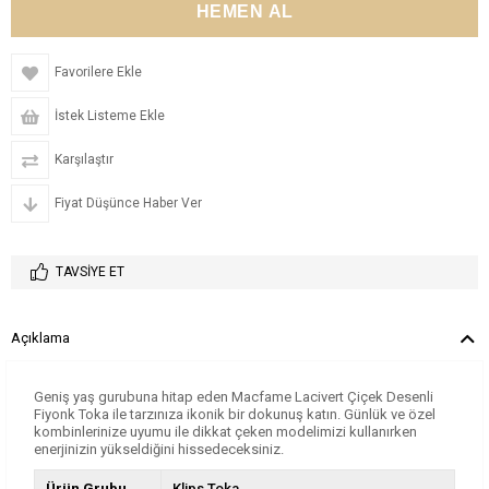
Favorilere Ekle
İstek Listeme Ekle
Karşılaştır
Fiyat Düşünce Haber Ver
TAVSIYE ET
Açıklama
Geniş yaş gurubuna hitap eden Macfame Lacivert Çiçek Desenli
Fiyonk Toka ile tarzınıza ikonik bir dokunuş katın. Günlük ve özel
kombinlerinize uyumu ile dikkat çeken modelimizi kullanırken
enerjinizin yükseldiğini hissedeceksiniz.
Ürün Grubu
Klips Toka