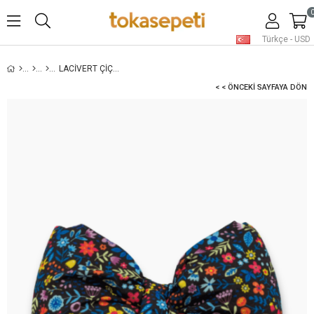
Türkçe - USD
LACIVERT ÇIÇEK DESENLI FIYONK TOKA
< < ÖNCEKI SAYFAYA DÖN