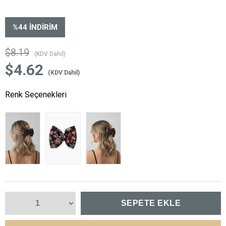
%
44
İNDIRIM
$8.19
(KDV Dahil)
$4.62
(KDV Dahil)
Renk Seçenekleri