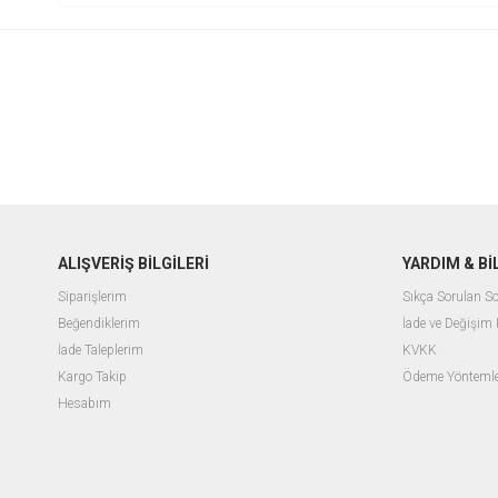
ALIŞVERİŞ BİLGİLERİ
YARDIM & B
Siparişlerim
Sıkça Sorulan So
Beğendiklerim
İade ve Değişim 
İade Taleplerim
KVKK
Kargo Takip
Ödeme Yöntemle
Hesabım