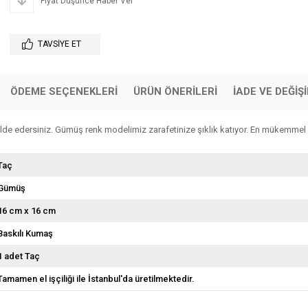
Fiyat Düşünce Haber Ver
TAVSIYE ET
ÖDEME SEÇENEKLERI
ÜRÜN ÖNERILERI
İADE VE DEĞİŞ
lde edersiniz. Gümüş renk modelimiz zarafetinize şıklık katıyor. En mükemmel h
Taç
Gümüş
16 cm x 16 cm
Baskılı Kumaş
1 adet Taç
Tamamen el işçiliği ile İstanbul'da üretilmektedir.