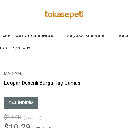
APPLE WATCH KORDONLAR
SAÇ AKSESUARLARI
MACF
BURGU TAÇ GÜMÜŞ
MACFAME
Leopar Desenli Burgu Taç Gümüş
%
44
İNDIRIM
$18.48
(KDV Dahil)
$10.29