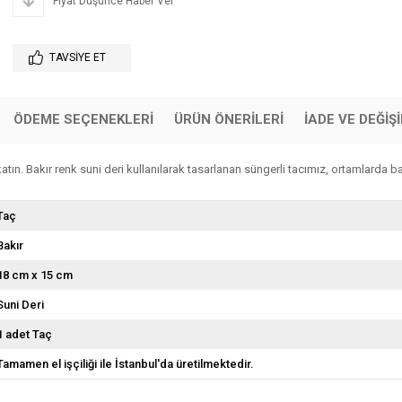
Fiyat Düşünce Haber Ver
TAVSIYE ET
ÖDEME SEÇENEKLERI
ÜRÜN ÖNERILERI
İADE VE DEĞİŞ
tın. Bakır renk suni deri kullanılarak tasarlanan süngerli tacımız, ortamlarda bak
Taç
Bakır
18 cm x 15 cm
Suni Deri
1 adet Taç
Tamamen el işçiliği ile İstanbul'da üretilmektedir.