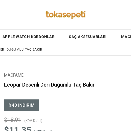
APPLE WATCH KORDONLAR
SAÇ AKSESUARLARI
MACF
DERI DÜĞÜMLÜ TAÇ BAKIR
MACFAME
Leopar Desenli Deri Düğümlü Taç Bakır
%
40
İNDIRIM
$18.91
(KDV Dahil)
$11.35