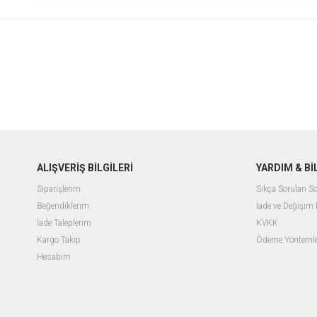
ALIŞVERİŞ BİLGİLERİ
YARDIM & B
Siparişlerim
Sıkça Sorulan So
Beğendiklerim
İade ve Değişim 
İade Taleplerim
KVKK
Kargo Takip
Ödeme Yöntemle
Hesabım