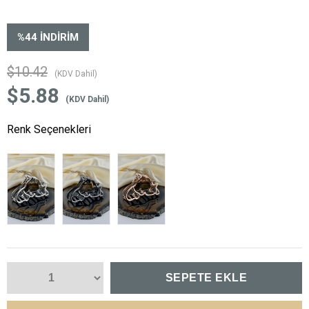
%
44
İNDIRIM
$10.42
(KDV Dahil)
$5.88
(KDV Dahil)
Renk Seçenekleri