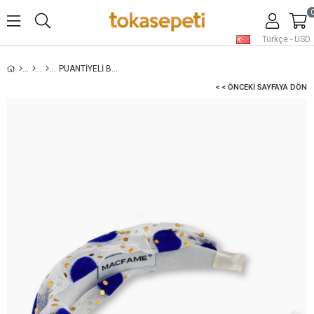
Türkçe - USD
PUANTIYELI BEYAZ KADIN TAÇ
< < ÖNCEKI SAYFAYA DÖN