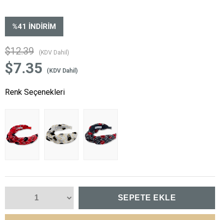
%
41
İNDIRIM
$12.39
(KDV Dahil)
$7.35
(KDV Dahil)
Renk Seçenekleri