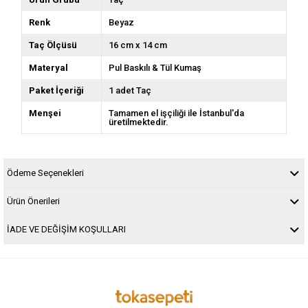
Renk
Beyaz
Taç Ölçüsü
16 cm x 14 cm
Materyal
Pul Baskılı & Tül Kumaş
Paket İçeriği
1 adet Taç
Menşei
Tamamen el işçiliği ile İstanbul'da
üretilmektedir.
Ödeme Seçenekleri
Ürün Önerileri
İADE VE DEĞİŞİM KOŞULLARI