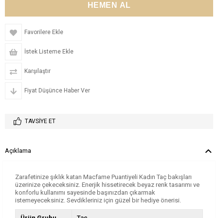
Favorilere Ekle
İstek Listeme Ekle
Karşılaştır
Fiyat Düşünce Haber Ver
TAVSIYE ET
Açıklama
Zarafetinize şıklık katan Macfame Puantiyeli Kadın Taç bakışları
üzerinize çekeceksiniz. Enerjik hissetirecek beyaz renk tasarımı ve
konforlu kullanımı sayesinde başınızdan çıkarmak
istemeyeceksiniz. Sevdikleriniz için güzel bir hediye önerisi.
Ürün Grubu
Taç