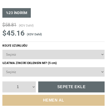
%
23
İNDIRIM
$58.81
(KDV Dahil)
$45.16
(KDV Dahil)
KOLYE UZUNLUĞU
UZATMA ZİNCİRİ EKLENSİN Mİ? (5 cm)