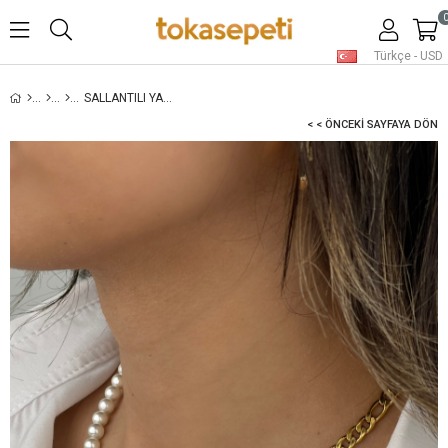
Türkçe - USD
SALLANTILI YARIM İNCI KOLYE
< < ÖNCEKI SAYFAYA DÖN