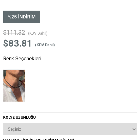
%
25
İNDIRIM
$111.32
(KDV Dahil)
$83.81
(KDV Dahil)
Renk Seçenekleri
KOLYE UZUNLUĞU