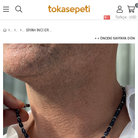
Türkçe - USD
SIYAH İNCI ERKEK KOLYE - GÜMÜŞ
< < ÖNCEKI SAYFAYA DÖN