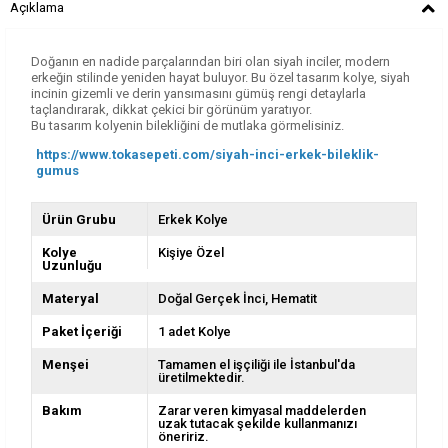
Açıklama
Doğanın en nadide parçalarından biri olan siyah inciler, modern
erkeğin stilinde yeniden hayat buluyor. Bu özel tasarım kolye, siyah
incinin gizemli ve derin yansımasını gümüş rengi detaylarla
taçlandırarak, dikkat çekici bir görünüm yaratıyor.
Bu tasarım kolyenin bilekliğini de mutlaka görmelisiniz.
https://www.tokasepeti.com/siyah-inci-erkek-bileklik-
gumus
Ürün Grubu
Erkek Kolye
Kolye
Kişiye Özel
Uzunluğu
Materyal
Doğal Gerçek İnci
Hematit
Paket İçeriği
1 adet Kolye
Menşei
Tamamen el işçiliği ile İstanbul'da
üretilmektedir.
Bakım
Zarar veren kimyasal maddelerden
uzak tutacak şekilde kullanmanızı
öneririz.