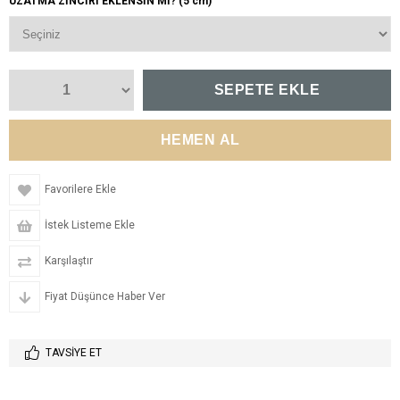
UZATMA ZİNCİRİ EKLENSİN Mİ? (5 cm)
Favorilere Ekle
İstek Listeme Ekle
Karşılaştır
Fiyat Düşünce Haber Ver
TAVSIYE ET