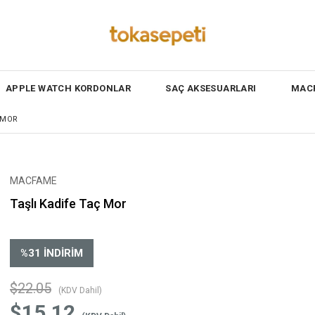
APPLE WATCH KORDONLAR
SAÇ AKSESUARLARI
MACF
 MOR
MACFAME
Taşlı Kadife Taç Mor
%
31
İNDIRIM
$22.05
(KDV Dahil)
$15.12