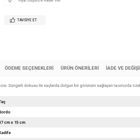
Fiyat Düşünce Haber Ver
TAVSIYE ET
ÖDEME SEÇENEKLERI
ÜRÜN ÖNERILERI
İADE VE DEĞİŞ
ısı. Süngerli dokusu ile saçlarda dolgun bir görünüm sağlayan tacımızda özel ol
Taç
Bordo
17 cm x 15 cm
Kadife