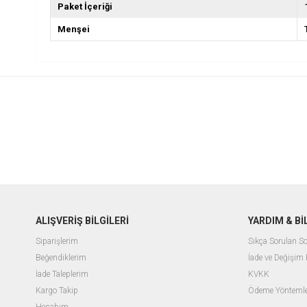
Paket İçeriği
Menşei
ALIŞVERİŞ BİLGİLERİ
YARDIM & B
Siparişlerim
Sıkça Sorulan So
Beğendiklerim
İade ve Değişim 
İade Taleplerim
KVKK
Kargo Takip
Ödeme Yöntemle