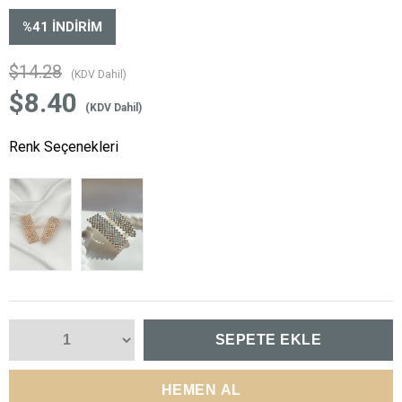
%
41
İNDIRIM
$14.28
(KDV Dahil)
$8.40
(KDV Dahil)
Renk Seçenekleri