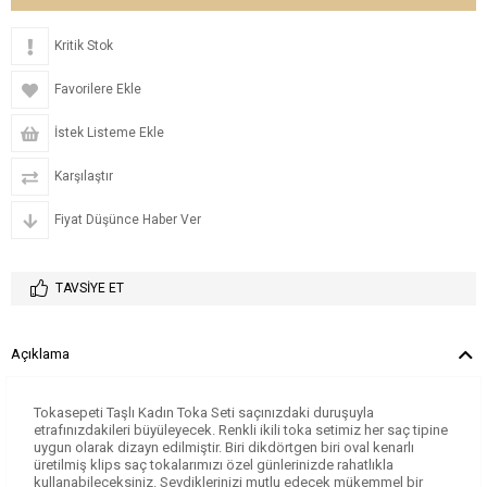
Kritik Stok
Favorilere Ekle
İstek Listeme Ekle
Karşılaştır
Fiyat Düşünce Haber Ver
TAVSIYE ET
Açıklama
Tokasepeti Taşlı Kadın Toka Seti saçınızdaki duruşuyla
etrafınızdakileri büyüleyecek. Renkli ikili toka setimiz her saç tipine
uygun olarak dizayn edilmiştir. Biri dikdörtgen biri oval kenarlı
üretilmiş klips saç tokalarımızı özel günlerinizde rahatlıkla
kullanabileceksiniz. Sevdiklerinizi mutlu edecek mükemmel bir