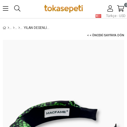
Türkçe - USD
YILAN DESENLI TAÇ AÇIK YEŞIL
< < ÖNCEKI SAYFAYA DÖN