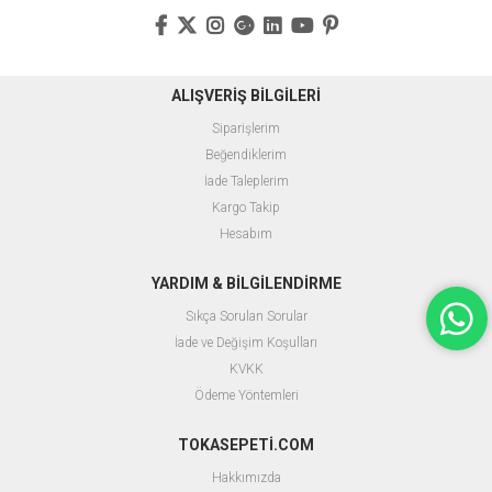
ALIŞVERİŞ BİLGİLERİ
Siparişlerim
Beğendiklerim
İade Taleplerim
Kargo Takip
Hesabım
YARDIM & BİLGİLENDİRME
Sıkça Sorulan Sorular
İade ve Değişim Koşulları
KVKK
Ödeme Yöntemleri
TOKASEPETİ.COM
Hakkımızda