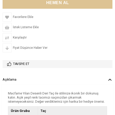
Favorilere Ekle
İstek Listeme Ekle
Karşılaştır
Fiyat Düşünce Haber Ver
TAVSIYE ET
Açıklama
Macfame Yılan Desenli Deri Taç ile stilinize ikonik bir dokunuş
katın. Açık yeşil renk tacımızı saçınızdan çıkarmak
istemeyeceksiniz. Değer verdikleriniz için harika bir hediye önerisi.
Ürün Grubu
Taç