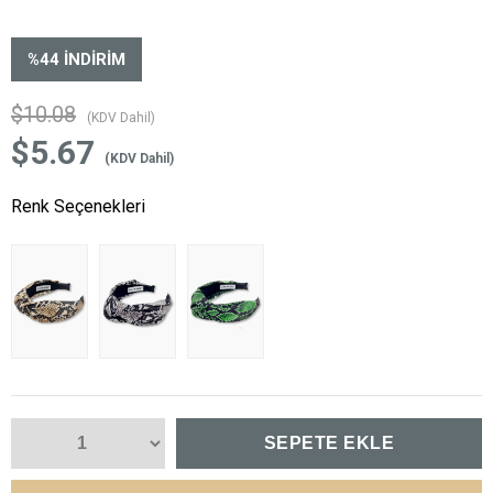
%
44
İNDIRIM
$10.08
(KDV Dahil)
$5.67
(KDV Dahil)
Renk Seçenekleri