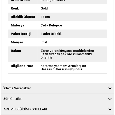
Renk
Gold
Bileklik Ölçüsü
17 cm
Materyal
Çelik Kelepçe
Paket İçeriği
1 adet Bileklik
Menşei
İthal
Bakım
Zarar veren kimyasal maddelerden
uzak tutacak şekilde kullanmanızı
öneririz.
Bilgilendirme
Kararma yapmaz! Antialerjiktir.
Hassas ciltler için uygundur.
Ödeme Seçenekleri
Ürün Önerileri
İADE VE DEĞİŞİM KOŞULLARI