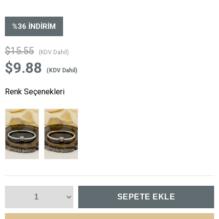
%
36
İNDIRIM
$15.55
(KDV Dahil)
$9.88
(KDV Dahil)
Renk Seçenekleri