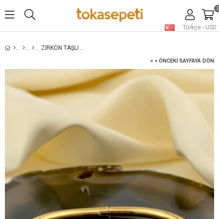
Türkçe - USD
ZIRKON TAŞLI ALTIN RENK KELEPÇE BILEKLIK
< < ÖNCEKI SAYFAYA DÖN