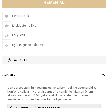
Favorilere Ekle
İstek Listeme Ekle
Karşılaştır
Fiyat Düşünce Haber Ver
TAVSIYE ET
Açıklama
Son derece zarif bir tasarıma sahip Zirkon Taşlı Kelepçe Bileklik,
konforlu kullanımı ve ışıltılı duruşu ile kombinlerinizin en önemli
aksesuarı olacak. 316 L çelik bileklik, zarafete önem veren
sevdikleriniz için mükemmel bir hediye önerisi.
Ürün Grubu
Kelepçe Bileklik